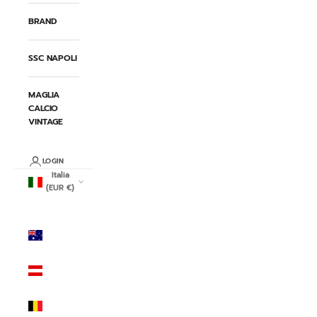
BRAND
SSC NAPOLI
MAGLIA
CALCIO
VINTAGE
LOGIN
Italia
(EUR €)
Paese/Area
geografica
Australia
(AUD $)
Austria
(EUR €)
Belgio
(EUR €)