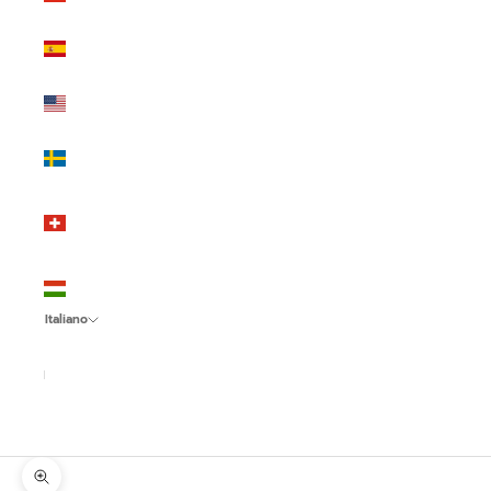
(EUR €)
Spagna
(EUR €)
Stati Uniti
(USD $)
Svezia
(SEK kr)
Svizzera
(CHF
CHF)
Ungheria
(HUF Ft)
Italiano
Lingua
Italiano
English
Español
Ingrandisci immagine