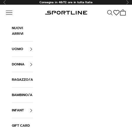
Vai al contenuto
Consegna in 48/72 ore in tutta Italia
Precedente
Suc
Menù
Cerca
Carrell
Sportline
NUOVI
ARRIVI
UOMO
DONNA
RAGAZZO/A
BAMBINO/A
INFANT
GIFT CARD