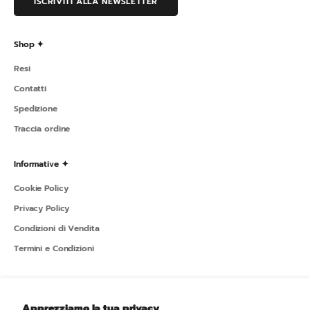
ISCRIVITI ALLA NEWSLETTER
Shop ✦
Resi
Contatti
Spedizione
Traccia ordine
Informative ✦
Cookie Policy
Privacy Policy
Condizioni di Vendita
Termini e Condizioni
Sportline ✦
Apprezziamo la tua privacy
L'azienda