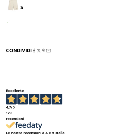
Ess 2 color
S
SPORTLINE MARIGLIANELLA
Ritiro disponibile, Di solito pronto in 24 ore
Via Variante 7 Bis 12
80030 Mariglianella NA
Italia
CONDIVIDI
Eccellente
4,7
/5
179
recensioni
Le nostre recensioni a 4 e 5 stelle.