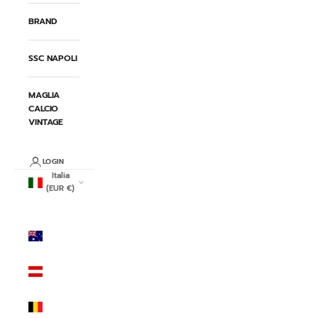
BRAND
SSC NAPOLI
MAGLIA
CALCIO
VINTAGE
LOGIN
Italia
(EUR €)
Paese/Area
geografica
Australia
(AUD $)
Austria
(EUR €)
Belgio
(EUR €)