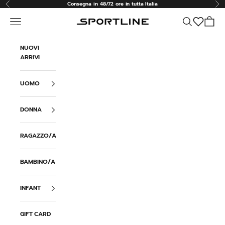
Vai al contenuto
Consegna in 48/72 ore in tutta Italia
Precedente
Suc
Menù
Cerca
Carrell
Sportline
NUOVI
ARRIVI
UOMO
DONNA
RAGAZZO/A
BAMBINO/A
INFANT
GIFT CARD