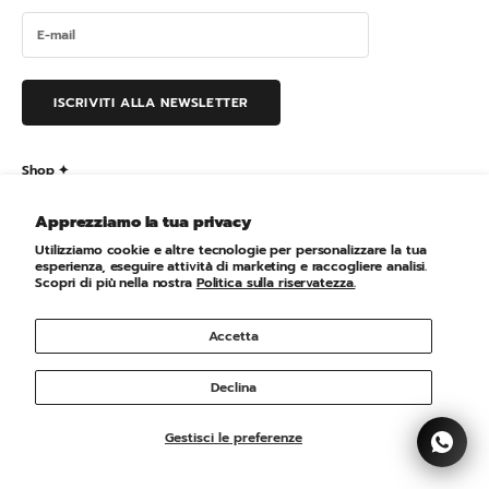
ISCRIVITI ALLA NEWSLETTER
Shop ✦
Resi
Apprezziamo la tua privacy
Contatti
Utilizziamo cookie e altre tecnologie per personalizzare la tua
esperienza, eseguire attività di marketing e raccogliere analisi.
Spedizione
Scopri di più nella nostra
Politica sulla riservatezza.
Traccia ordine
Accetta
Informative ✦
Declina
Cookie Policy
Privacy Policy
Gestisci le preferenze
Condizioni di Vendita