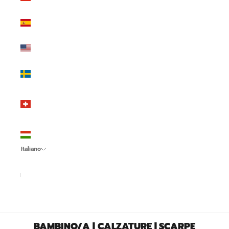
(EUR €)
Spagna
(EUR €)
Stati Uniti
(USD $)
Svezia
(SEK kr)
Svizzera
(CHF
CHF)
Ungheria
(HUF Ft)
Italiano
Lingua
Italiano
English
Español
BAMBINO/A | CALZATURE | SCARPE