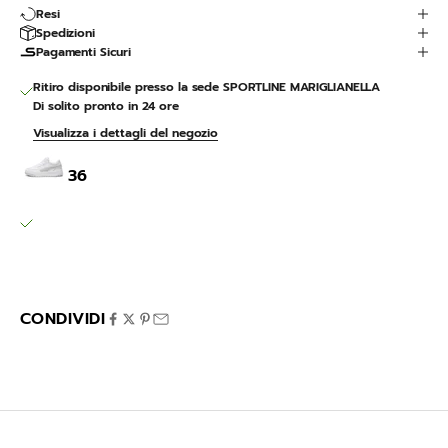
Resi
Spedizioni
Pagamenti Sicuri
Ritiro disponibile presso la sede SPORTLINE MARIGLIANELLA
Di solito pronto in 24 ore
Visualizza i dettagli del negozio
Cali Dream
36
SPORTLINE MARIGLIANELLA
Ritiro disponibile, Di solito pronto in 24 ore
Via Variante 7 Bis 12
80030 Mariglianella NA
Italia
CONDIVIDI