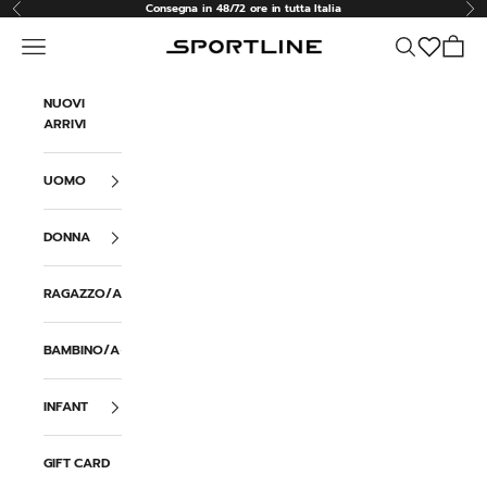
Vai al contenuto
Consegna in 48/72 ore in tutta Italia
Precedente
Suc
Menù
Cerca
Carrell
Sportline
NUOVI
ARRIVI
UOMO
DONNA
RAGAZZO/A
BAMBINO/A
INFANT
GIFT CARD