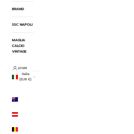
BRAND
SSC NAPOLI
MAGLIA
CALCIO
VINTAGE
LOGIN
Italia
(EUR €)
Paese/Area
geografica
Australia
(AUD $)
Austria
(EUR €)
Belgio
(EUR €)