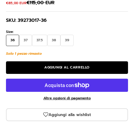
Prezzo
€115,00 EUR
Prezzo scontato
€85,00 EUR
SKU: 39273017-36
Size:
36
37
37.5
38
39
Solo 1 pezzo rimasto
AGGIUNGI AL CARRELLO
Altre opzioni di pagamento
Aggiungi alla wishlist