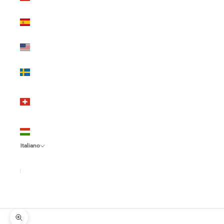
(EUR €)
Spagna
(EUR €)
Stati Uniti
(USD $)
Svezia
(SEK kr)
Svizzera
(CHF
CHF)
Ungheria
(HUF Ft)
Italiano
Lingua
Italiano
English
Español
Ingrandisci immagine