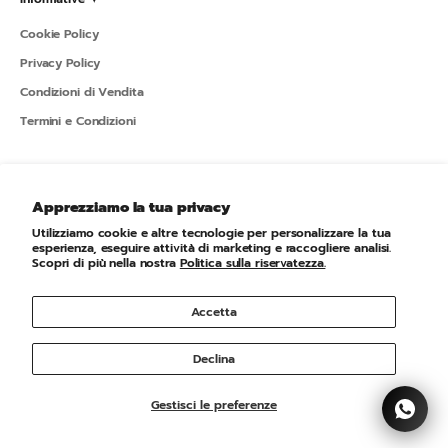
Cookie Policy
Privacy Policy
Condizioni di Vendita
Termini e Condizioni
Sportline ✦
Apprezziamo la tua privacy
L'azienda
Utilizziamo cookie e altre tecnologie per personalizzare la tua
Newsletter
esperienza, eseguire attività di marketing e raccogliere analisi.
Scopri di più nella nostra
Politica sulla riservatezza.
Accetta
© 2026 - Sportline Powered by Shopify
Declina
Gestisci le preferenze