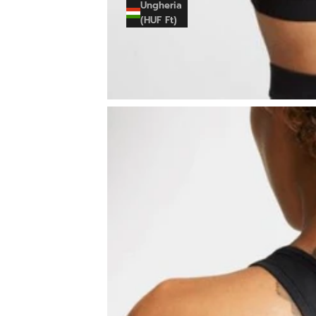
Ungheria
(HUF Ft)