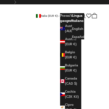
Successivo
Cerca
Carrello
Paese/Area
Lingua
Italia (EUR €)
Italiano
geografica
Italiano
Australia
English
(AUD $)
Español
Austria
(EUR €)
Belgio
(EUR €)
Bulgaria
(EUR €)
Canada
(CAD $)
Cechia
(CZK Kč)
Cipro