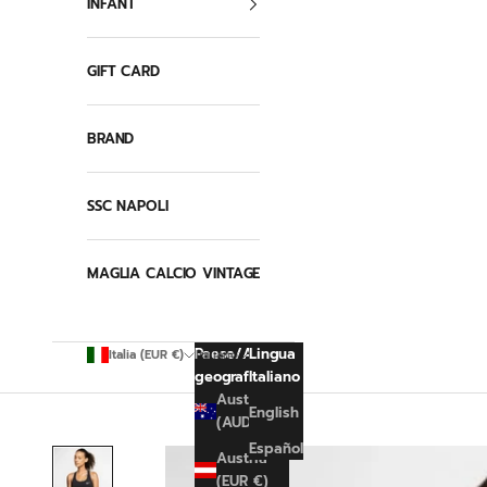
INFANT
GIFT CARD
BRAND
SSC NAPOLI
MAGLIA CALCIO VINTAGE
Paese/Area
Lingua
Italia (EUR €)
Italiano
geografica
Italiano
Australia
English
(AUD $)
Español
Austria
(EUR €)