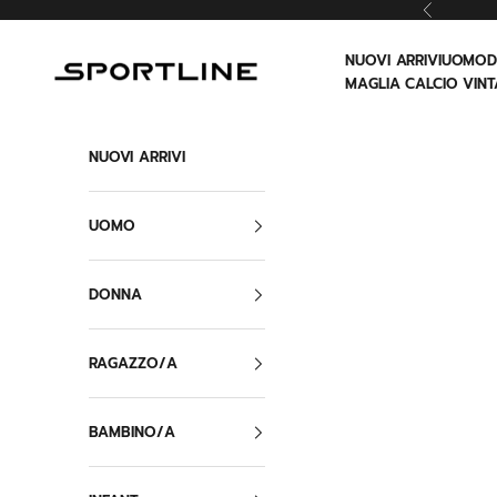
Vai al contenuto
Precedent
NUOVI ARRIVI
UOMO
Sportline
MAGLIA CALCIO VINT
NUOVI ARRIVI
UOMO
DONNA
RAGAZZO/A
BAMBINO/A