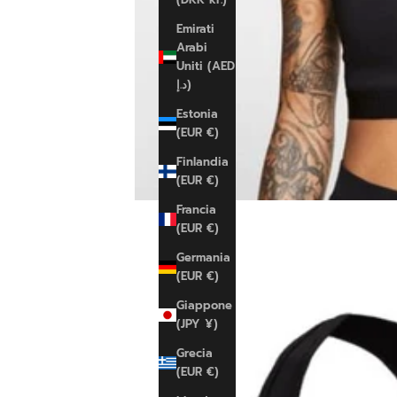
Emirati
Arabi
Uniti (AED
د.إ)
Estonia
(EUR €)
Finlandia
(EUR €)
Francia
(EUR €)
Germania
(EUR €)
Giappone
(JPY ¥)
Grecia
(EUR €)