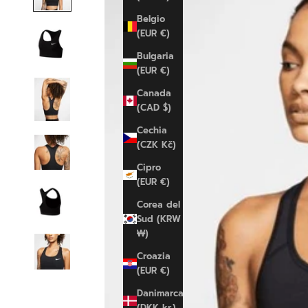
Belgio
(EUR €)
Bulgaria
(EUR €)
Canada
(CAD $)
Cechia
(CZK Kč)
Cipro
(EUR €)
Corea del
Sud (KRW
₩)
Croazia
(EUR €)
Danimarca
(DKK kr.)