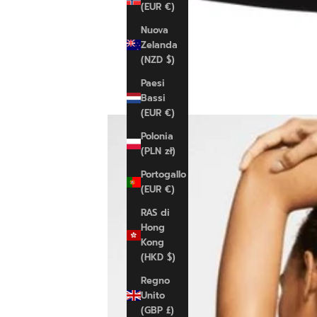
(EUR €)
Nuova
Zelanda
(NZD $)
Paesi
Bassi
(EUR €)
Polonia
(PLN zł)
Portogallo
(EUR €)
RAS di
Hong
Kong
(HKD $)
Regno
Unito
(GBP £)