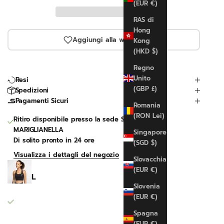
(EUR €)
RAS di
Hong
Aggiungi alla wishlist
Kong
(HKD $)
Regno
Unito
Resi
(GBP £)
Spedizioni
Pagamenti Sicuri
Romania
(RON Lei)
Ritiro disponibile presso la sede SPORTLINE
MARIGLIANELLA
Singapore
Di solito pronto in 24 ore
(SGD $)
Visualizza i dettagli del negozio
Slovacchia
Swoosh Bra
(EUR €)
L
Slovenia
SPORTLINE MARIGLIANELLA
(EUR €)
Ritiro disponibile, Di solito pronto in 24 ore
Via Variante 7 Bis 12
Spagna
80030 Mariglianella NA
(EUR €)