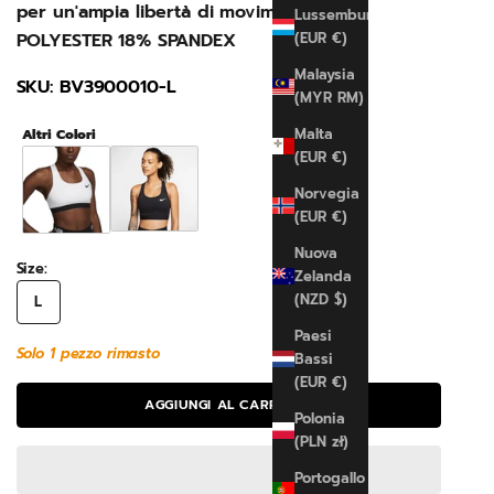
per un'ampia libertà di movimento.82%
Lussemburgo
POLYESTER 18% SPANDEX
(EUR €)
Malaysia
SKU: BV3900010-L
(MYR RM)
Malta
Altri Colori
(EUR €)
Norvegia
(EUR €)
Nuova
Size:
Zelanda
(NZD $)
L
Paesi
Solo 1 pezzo rimasto
Bassi
(EUR €)
AGGIUNGI AL CARRELLO
Polonia
(PLN zł)
Portogallo