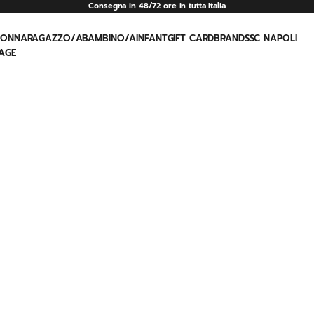
Consegna in 48/72 ore in tutta Italia
e
DONNA
RAGAZZO/A
BAMBINO/A
INFANT
GIFT CARD
BRAND
SSC NAPOLI
AGE