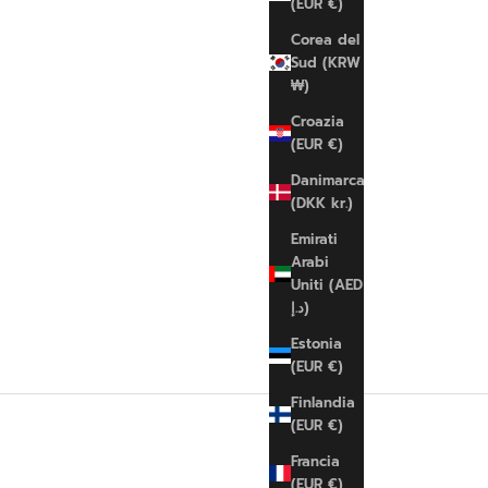
(EUR €)
Corea del
Sud (KRW
₩)
Croazia
(EUR €)
Danimarca
(DKK kr.)
Emirati
Arabi
Uniti (AED
د.إ)
Estonia
(EUR €)
Finlandia
(EUR €)
Francia
(EUR €)