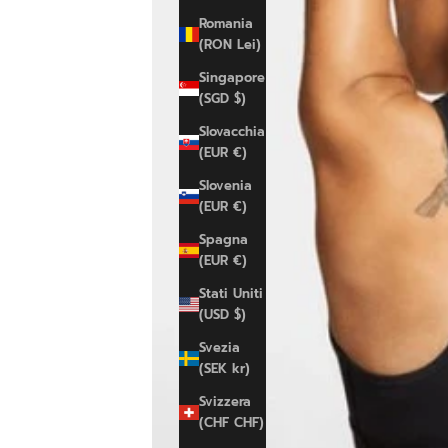
Romania
(RON Lei)
Singapore
(SGD $)
Slovacchia
(EUR €)
Slovenia
(EUR €)
Spagna
(EUR €)
Stati Uniti
(USD $)
Svezia
(SEK kr)
Svizzera
(CHF CHF)