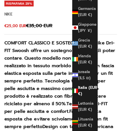
RISPARMIA 29%
Germania
NIKE
(EUR €)
Giappone
Prezzo
€35,00 EUR
Prezzo scontato
€25,00 EUR
(JPY ¥)
Grecia
COMFORT CLASSICO E SOSTEGNO.Il bra Nike Dri-
(EUR €)
FIT Swoosh offre un sostegno su cui sai di poter
Irlanda
contare. Questo modello non imbottito è
(EUR €)
realizzato in tessuto morbido e liscio, con fascia
Israele
elastica esposta sulla parte inferiore, per un fit
(ILS ₪)
sempre perfetto. Tecnologia traspirante per
Italia (EUR
pelle asciutta e massimo comfort. Questo
€)
prodotto è realizzato con fibre di poliestere
riciclato per almeno il 50%.Tecnologia Dri-FIT
Lettonia
(EUR €)
per pelle asciutta e comfort.Fascia elastica
esposta che evitare scivolamenti e per un fit
Lituania
(EUR €)
sempre perfettoDesign con taglio all'americana