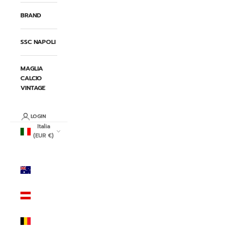
BRAND
SSC NAPOLI
MAGLIA
CALCIO
VINTAGE
LOGIN
Italia
(EUR €)
Paese/Area
geografica
Australia
(AUD $)
Austria
(EUR €)
Belgio
(EUR €)