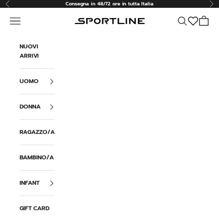
Vai al contenuto
Consegna in 48/72 ore in tutta Italia
Precedente
Suc
Menù
Cerca
Carrell
Sportline
NUOVI
ARRIVI
UOMO
DONNA
RAGAZZO/A
BAMBINO/A
INFANT
GIFT CARD