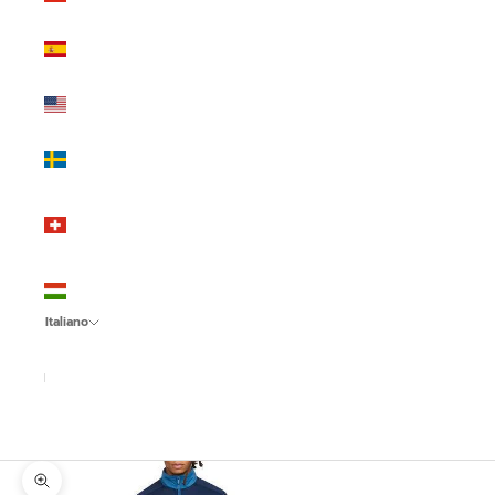
(EUR €)
Spagna
(EUR €)
Stati Uniti
(USD $)
Svezia
(SEK kr)
Svizzera
(CHF
CHF)
Ungheria
(HUF Ft)
Italiano
Lingua
Italiano
English
Español
Ingrandisci immagine