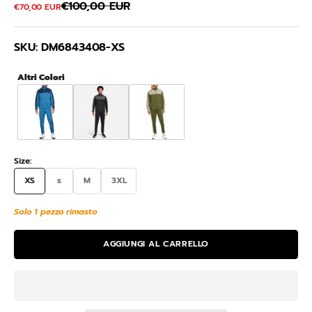
Prezzo
€100,00 EUR
Prezzo scontato
€70,00 EUR
SKU: DM6843408-XS
Altri Colori
Size:
XS
s
M
3XL
Solo 1 pezzo rimasto
AGGIUNGI AL CARRELLO