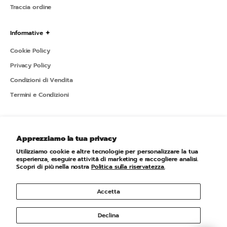
Traccia ordine
Informative ✦
Cookie Policy
Privacy Policy
Condizioni di Vendita
Termini e Condizioni
Sportline ✦
Apprezziamo la tua privacy
L'azienda
Utilizziamo cookie e altre tecnologie per personalizzare la tua
Newsletter
esperienza, eseguire attività di marketing e raccogliere analisi.
Scopri di più nella nostra
Politica sulla riservatezza.
Accetta
© 2026 - Sportline Powered by Shopify
Declina