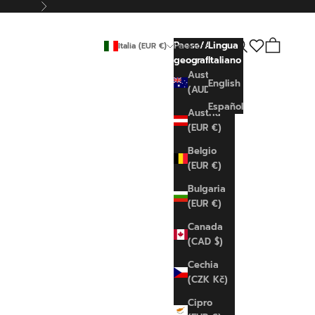
Successivo
Cerca
Carrello
Paese/Area
Lingua
Italia (EUR €)
Italiano
geografica
Italiano
Australia
English
(AUD $)
Español
Austria
(EUR €)
Belgio
(EUR €)
Bulgaria
(EUR €)
Canada
(CAD $)
Cechia
(CZK Kč)
Cipro