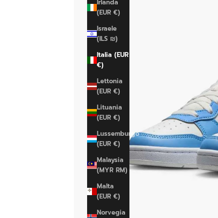
Irlanda
(EUR €)
Israele
(ILS ₪)
Italia (EUR
€)
Lettonia
(EUR €)
Lituania
(EUR €)
Lussemburgo
(EUR €)
Malaysia
(MYR RM)
Malta
(EUR €)
Norvegia