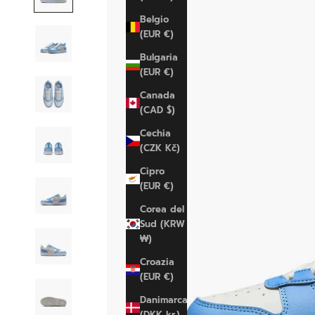
Belgio
(EUR €)
Bulgaria
(EUR €)
Canada
(CAD $)
Cechia
(CZK Kč)
Cipro
(EUR €)
Corea del
Sud (KRW
₩)
Croazia
(EUR €)
Danimarca
(DKK kr.)