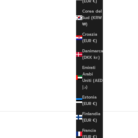
(EUR €)
Corea del
Sud (KRW
₩)
Croazia
(EUR €)
Danimarca
(DKK kr.)
Emirati
Arabi
Uniti (AED
د.إ)
Estonia
(EUR €)
Finlandia
(EUR €)
Francia
(EUR €)