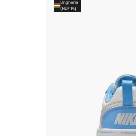
Ungheria
(HUF Ft)