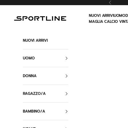
Vai al contenuto
Precedent
NUOVI ARRIVI
UOMO
Sportline
MAGLIA CALCIO VINT
NUOVI ARRIVI
UOMO
DONNA
RAGAZZO/A
BAMBINO/A