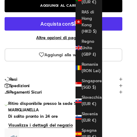
(EUR €)
AGGIUNGI AL CARRELLO
RAS di
Hong
Kong
(HKD $)
Altre opzioni di pagamento
Regno
Unito
(GBP £)
Aggiungi alla wishlist
Romania
(RON Lei)
Resi
Singapore
Spedizioni
(SGD $)
Pagamenti Sicuri
Slovacchia
Ritiro disponibile presso la sede SPORTLINE
(EUR €)
MARIGLIANELLA
Slovenia
Di solito pronto in 24 ore
(EUR €)
Visualizza i dettagli del negozio
Spagna
Court Borough Low Recraft
(EUR €)