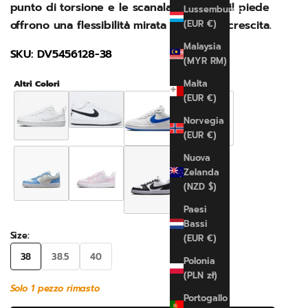
punto di torsione e le scanalature sotto il piede
Lussemburgo
offrono una flessibilità mirata ai piedi in crescita.
(EUR €)
Malaysia
SKU: DV5456128-38
(MYR RM)
Malta
Altri Colori
(EUR €)
Norvegia
(EUR €)
Nuova
Zelanda
(NZD $)
Paesi
Bassi
Size:
(EUR €)
38
38.5
40
Polonia
(PLN zł)
Solo 1 pezzo rimasto
Portogallo