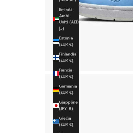
Emirati
Arabi
Uniti (AED
د.إ)
Estonia
(EUR €)
Finlandia
(EUR €)
Francia
(EUR €)
Germania
(EUR €)
Giappone
(JPY ¥)
Grecia
(EUR €)