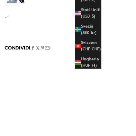
38
SPORTLINE MARIGLIANELLA
Stati Uniti
Ritiro disponibile, Di solito pronto in 24 ore
(USD $)
Via Variante 7 Bis 12
Svezia
80030 Mariglianella NA
(SEK kr)
Italia
Svizzera
CONDIVIDI
(CHF CHF)
Ungheria
(HUF Ft)