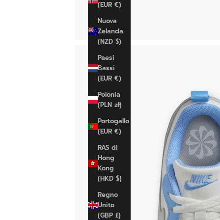
(EUR €)
Nuova
Zelanda
(NZD $)
Paesi
Bassi
(EUR €)
Polonia
(PLN zł)
Portogallo
(EUR €)
RAS di
Hong
Kong
(HKD $)
Regno
Unito
(GBP £)