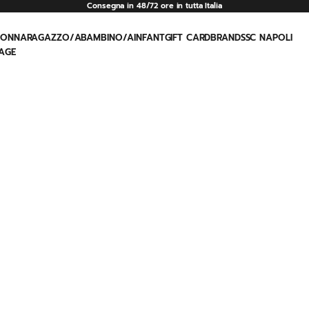
Consegna in 48/72 ore in tutta Italia
e
DONNA
RAGAZZO/A
BAMBINO/A
INFANT
GIFT CARD
BRAND
SSC NAPOLI
AGE