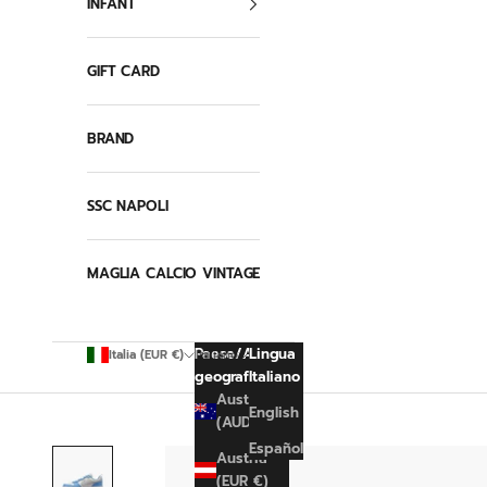
INFANT
GIFT CARD
BRAND
SSC NAPOLI
MAGLIA CALCIO VINTAGE
Paese/Area
Lingua
Italia (EUR €)
Italiano
geografica
Italiano
Australia
English
(AUD $)
Español
Austria
(EUR €)