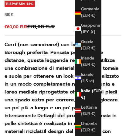
RISPARMIA 14%
Germania
NIKE
(EUR €)
Giappone
Prezzo
€70,00 EUR
Prezzo scontato
€60,00 EUR
(JPY ¥)
Grecia
Corri (non camminare!) con la tua nuova
(EUR €)
Borough preferita. Pensata per le lunghe
Irlanda
distanze, questa leggenda reinventata utilizza
(EUR €)
una combinazione di materiali riciclati su tomaia
Israele
e suola per ottenere un look classico, realizzato
(ILS ₪)
in un modo completamente nuovo. La punta e
Italia (EUR
l'area mediale riprogettate offrono ai tuoi piedi
€)
uno spazio extra per correre, saltare e giocare
un po' più a lungo e un po' più
Lettonia
(EUR €)
intensamente.Dettagli del prodottoLa tomaia in
pelle sintetica è realizzata in un misto di
Lituania
(EUR €)
materiali riciclati.Il design del battistrada con