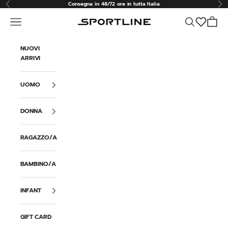
Vai al contenuto
Consegna in 48/72 ore in tutta Italia
Precedente
Suc
Menù
Cerca
Carrell
Sportline
NUOVI
ARRIVI
UOMO
DONNA
RAGAZZO/A
BAMBINO/A
INFANT
GIFT CARD