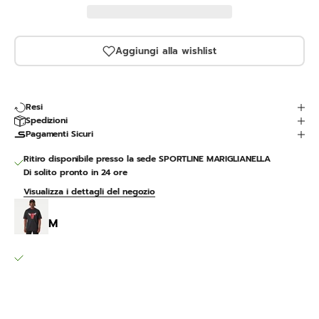
Aggiungi alla wishlist
Resi
Spedizioni
Pagamenti Sicuri
Ritiro disponibile presso la sede SPORTLINE MARIGLIANELLA
Di solito pronto in 24 ore
Visualizza i dettagli del negozio
Chicago Bulls NBA Logo Oversize
M
SPORTLINE MARIGLIANELLA
Ritiro disponibile, Di solito pronto in 24 ore
Via Variante 7 Bis 12
80030 Mariglianella NA
Italia