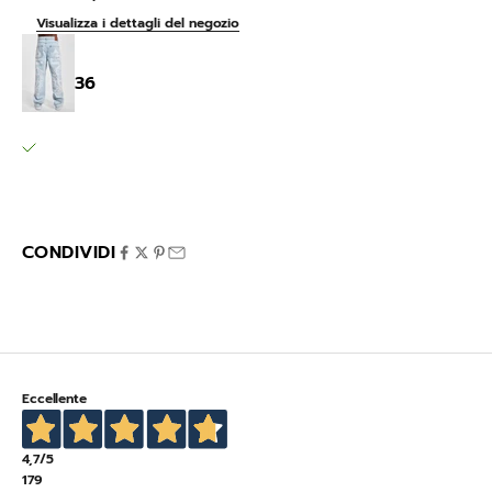
Visualizza i dettagli del negozio
Tribal Denim
36
SPORTLINE MARIGLIANELLA
Ritiro disponibile, Di solito pronto in 24 ore
Via Variante 7 Bis 12
80030 Mariglianella NA
Italia
CONDIVIDI
Eccellente
4,7
/5
179