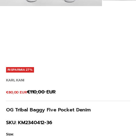
RISPARMIA 27%
KARL KANI
Prezzo
€110,00 EUR
Prezzo scontato
€80,00 EUR
OG Tribal Baggy Five Pocket Denim
SKU: KM2340412-36
Size: