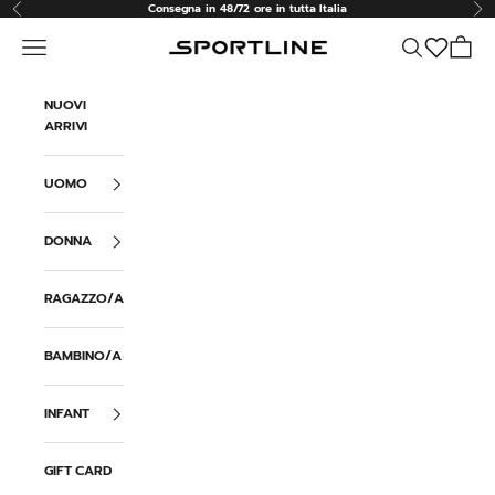
Vai al contenuto
Consegna in 48/72 ore in tutta Italia
Precedente
Suc
Menù
Cerca
Carrell
Sportline
NUOVI
ARRIVI
UOMO
DONNA
RAGAZZO/A
BAMBINO/A
INFANT
GIFT CARD