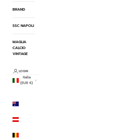
BRAND
SSC NAPOLI
MAGLIA
CALCIO
VINTAGE
LOGIN
Italia
(EUR €)
Paese/Area
geografica
Australia
(AUD $)
Austria
(EUR €)
Belgio
(EUR €)