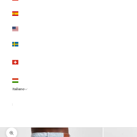
(EUR €)
Spagna
(EUR €)
Stati Uniti
(USD $)
Svezia
(SEK kr)
Svizzera
(CHF
CHF)
Ungheria
(HUF Ft)
Italiano
Lingua
Italiano
English
Español
Ingrandisci immagine