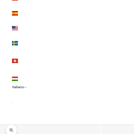
(EUR €)
Spagna
(EUR €)
Stati Uniti
(USD $)
Svezia
(SEK kr)
Svizzera
(CHF
CHF)
Ungheria
(HUF Ft)
Italiano
Lingua
Italiano
English
Español
Ingrandisci immagine