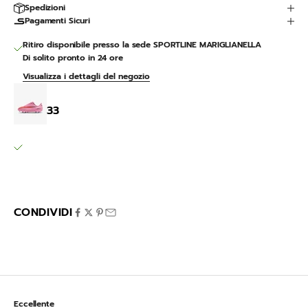
Spedizioni
Pagamenti Sicuri
Ritiro disponibile presso la sede SPORTLINE MARIGLIANELLA
Di solito pronto in 24 ore
Visualizza i dettagli del negozio
Jr. Mercurial Vapor 16 Club
33
SPORTLINE MARIGLIANELLA
Ritiro disponibile, Di solito pronto in 24 ore
Via Variante 7 Bis 12
80030 Mariglianella NA
Italia
CONDIVIDI
Eccellente