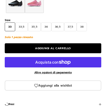
Size:
33
33,5
35,5
36
36,5
37,5
38
Solo 1 pezzo rimasto
AGGIUNGI AL CARRELLO
Altre opzioni di pagamento
Aggiungi alla wishlist
Resi