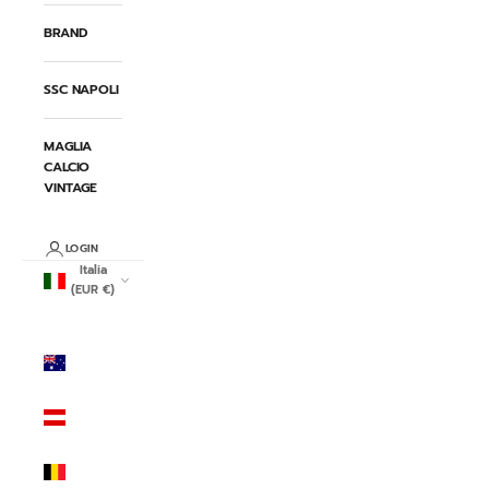
BRAND
SSC NAPOLI
MAGLIA
CALCIO
VINTAGE
LOGIN
Italia
(EUR €)
Paese/Area
geografica
Australia
(AUD $)
Austria
(EUR €)
Belgio
(EUR €)