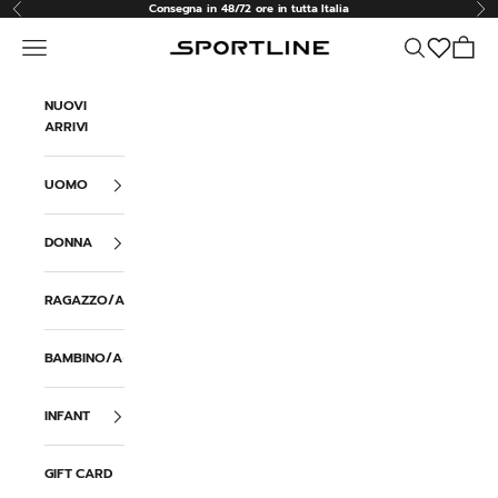
Vai al contenuto
Consegna in 48/72 ore in tutta Italia
Precedente
Suc
Menù
Cerca
Carrell
Sportline
NUOVI
ARRIVI
UOMO
DONNA
RAGAZZO/A
BAMBINO/A
INFANT
GIFT CARD