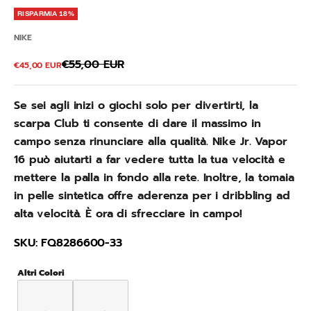
RISPARMIA 18%
NIKE
Prezzo
€55,00 EUR
Prezzo scontato
€45,00 EUR
Se sei agli inizi o giochi solo per divertirti, la
scarpa Club ti consente di dare il massimo in
campo senza rinunciare alla qualità. Nike Jr. Vapor
16 può aiutarti a far vedere tutta la tua velocità e
mettere la palla in fondo alla rete. Inoltre, la tomaia
in pelle sintetica offre aderenza per i dribbling ad
alta velocità. È ora di sfrecciare in campo!
SKU: FQ8286600-33
Altri Colori