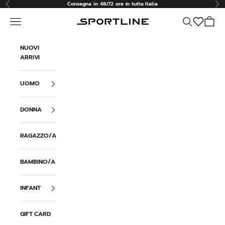
Vai al contenuto
Consegna in 48/72 ore in tutta Italia
Precedente
Suc
Menù
Cerca
Carrell
Sportline
NUOVI
ARRIVI
UOMO
DONNA
RAGAZZO/A
BAMBINO/A
INFANT
GIFT CARD