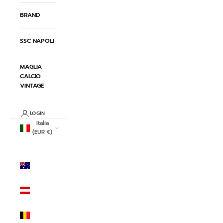
BRAND
SSC NAPOLI
MAGLIA
CALCIO
VINTAGE
LOGIN
Italia
(EUR €)
Paese/Area
geografica
Australia
(AUD $)
Austria
(EUR €)
Belgio
(EUR €)