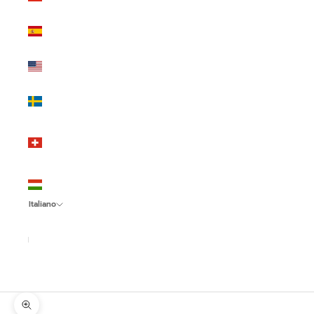
(EUR €)
Spagna
(EUR €)
Stati Uniti
(USD $)
Svezia
(SEK kr)
Svizzera
(CHF
CHF)
Ungheria
(HUF Ft)
Italiano
Lingua
Italiano
English
Español
Ingrandisci immagine