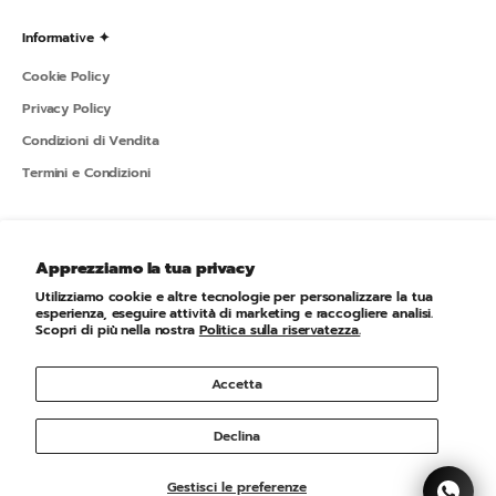
Informative ✦
Cookie Policy
Privacy Policy
Condizioni di Vendita
Termini e Condizioni
Sportline ✦
Apprezziamo la tua privacy
L'azienda
Utilizziamo cookie e altre tecnologie per personalizzare la tua
Newsletter
esperienza, eseguire attività di marketing e raccogliere analisi.
Scopri di più nella nostra
Politica sulla riservatezza.
Accetta
© 2026 - Sportline Powered by Shopify
Declina
Gestisci le preferenze