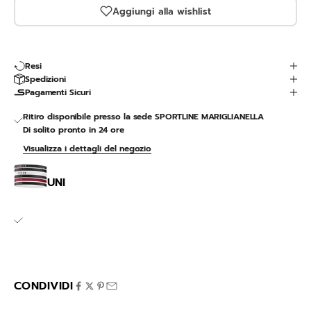
Aggiungi alla wishlist
Resi
Spedizioni
Pagamenti Sicuri
Ritiro disponibile presso la sede SPORTLINE MARIGLIANELLA
Di solito pronto in 24 ore
Visualizza i dettagli del negozio
Headband 6PK
UNI
SPORTLINE MARIGLIANELLA
Ritiro disponibile, Di solito pronto in 24 ore
Via Variante 7 Bis 12
80030 Mariglianella NA
Italia
CONDIVIDI