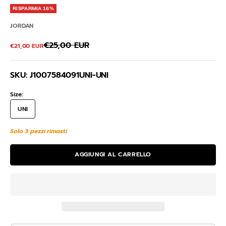
RISPARMIA 16%
JORDAN
Prezzo
€25,00 EUR
Prezzo scontato
€21,00 EUR
SKU: J1007584091UNI-UNI
Size:
UNI
Solo 3 pezzi rimasti
AGGIUNGI AL CARRELLO