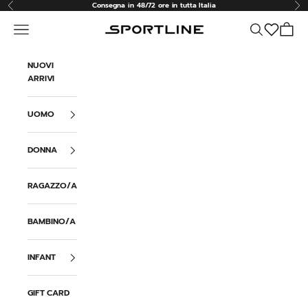
Vai al contenuto
Consegna in 48/72 ore in tutta Italia
Precedente
Suc
Menù
Cerca
Carrell
Sportline
NUOVI
ARRIVI
UOMO
DONNA
RAGAZZO/A
BAMBINO/A
INFANT
GIFT CARD