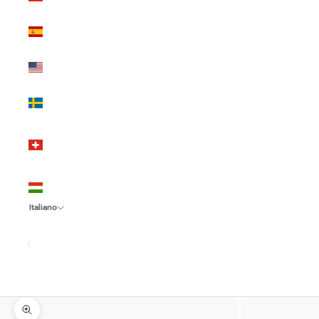
(EUR €)
Spagna
(EUR €)
Stati Uniti
(USD $)
Svezia
(SEK kr)
Svizzera
(CHF
CHF)
Ungheria
(HUF Ft)
Italiano
Lingua
Italiano
English
Español
Ingrandisci immagine