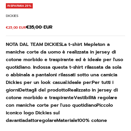
RISPARMIA 29%
DICKIES
Prezzo
€35,00 EUR
Prezzo scontato
€25,00 EUR
NOTA DAL TEAM DICKIESLa t-shirt Mepleton a
maniche corte da uomo è realizzata in jersey di
cotone morbido e traspirante ed è ideale per l'uso
quotidiano. Indossa questa t-shirt rilassata da sola
o abbinala a pantaloni rilassati sotto una camicia
Dickies per un look casual.Ideale per:Per tutti i
giorniDettagli del prodottoRealizzato in jersey di
cotone morbido e traspiranteVestibilità regolare
con maniche corte per l'uso quotidianoPiccolo
iconico logo Dickies sul
davantiadattoregolareMateriale100% cotone