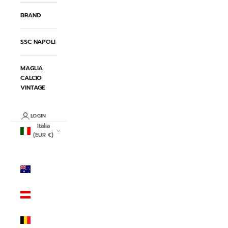
BRAND
SSC NAPOLI
MAGLIA
CALCIO
VINTAGE
LOGIN
Italia
(EUR €)
Paese/Area
geografica
Australia
(AUD $)
Austria
(EUR €)
Belgio
(EUR €)