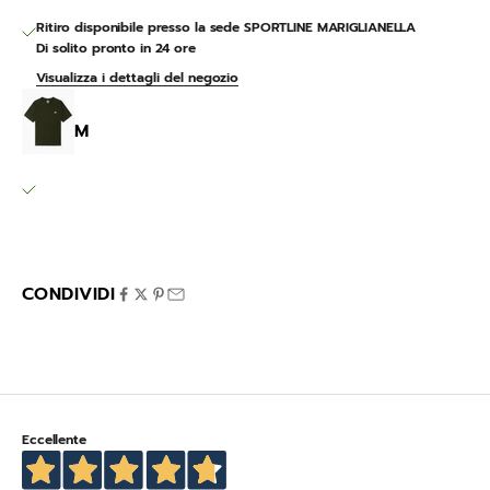
Ritiro disponibile presso la sede SPORTLINE MARIGLIANELLA
Di solito pronto in 24 ore
Visualizza i dettagli del negozio
SS MAPLETON T-SHIRT BLACK
M
SPORTLINE MARIGLIANELLA
Ritiro disponibile, Di solito pronto in 24 ore
Via Variante 7 Bis 12
80030 Mariglianella NA
Italia
CONDIVIDI
Eccellente