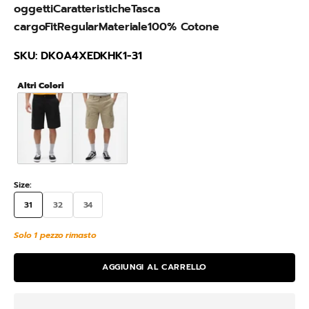
oggettiCaratteristicheTasca
cargoFitRegularMateriale100% Cotone
SKU: DK0A4XEDKHK1-31
Altri Colori
Size:
31
32
34
Solo 1 pezzo rimasto
AGGIUNGI AL CARRELLO