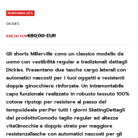
RISPARMIA 25%
DICKIES
Prezzo
€80,00 EUR
Prezzo scontato
€60,00 EUR
Gli shorts Millerville cono un classico modello da
uomo con vestibilità regular e tradizionali dettagli
Dickies. Presentano due tasche cargo laterali con
automatici nascosti per i tuoi oggetti e resistenti
doppie ginocchiere rinforzate. Un intramontabile
capo funzionale realizzato in robusto tessuto 100%
cotone ripstop per resistere al passo del
tempo.Ideale per:Per tutti i giorni SkatingDettagli
del prodottoComodo taglio regular ad altezza
vitaGinocchia a doppio strato per maggiore
resistenzaTasche con automatici nascosti per gli