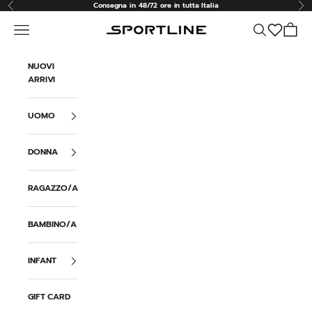
Vai al contenuto
Consegna in 48/72 ore in tutta Italia
Precedente
Suc
Menù
Cerca
Carrell
Sportline
NUOVI
ARRIVI
UOMO
DONNA
RAGAZZO/A
BAMBINO/A
INFANT
GIFT CARD