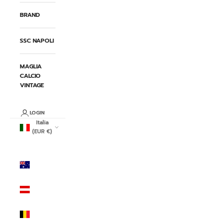
BRAND
SSC NAPOLI
MAGLIA
CALCIO
VINTAGE
LOGIN
Italia
(EUR €)
Paese/Area
geografica
Australia
(AUD $)
Austria
(EUR €)
Belgio
(EUR €)