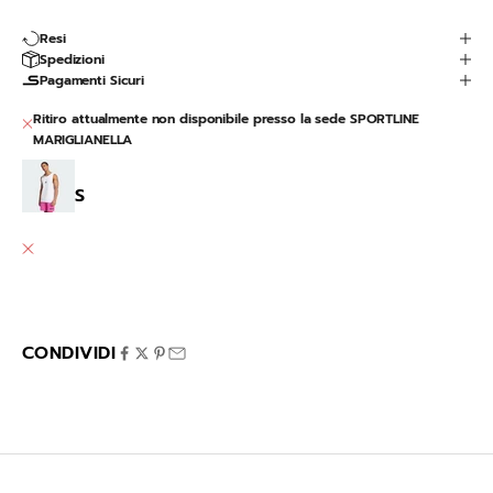
Resi
Spedizioni
Pagamenti Sicuri
Ritiro attualmente non disponibile presso la sede SPORTLINE
MARIGLIANELLA
Sl Tank
S
SPORTLINE MARIGLIANELLA
Ritiro attualmente non disponibile
Via Variante 7 Bis 12
80030 Mariglianella NA
Italia
CONDIVIDI