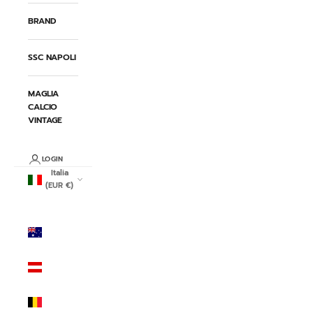
BRAND
SSC NAPOLI
MAGLIA
CALCIO
VINTAGE
LOGIN
Italia
(EUR €)
Paese/Area
geografica
Australia
(AUD $)
Austria
(EUR €)
Belgio
(EUR €)