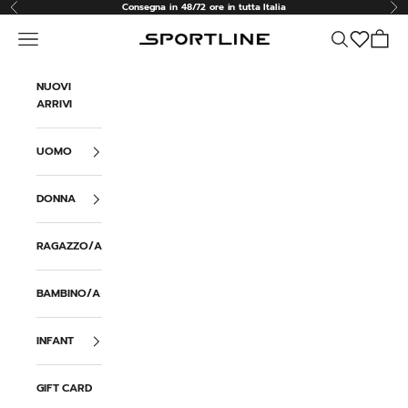
Vai al contenuto
Consegna in 48/72 ore in tutta Italia
Precedente
Suc
Menù
Cerca
Carrell
Sportline
NUOVI
ARRIVI
UOMO
DONNA
RAGAZZO/A
BAMBINO/A
INFANT
GIFT CARD