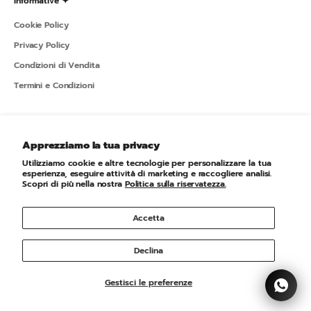
Informative ✦
Cookie Policy
Privacy Policy
Condizioni di Vendita
Termini e Condizioni
Sportline ✦
Apprezziamo la tua privacy
L'azienda
Utilizziamo cookie e altre tecnologie per personalizzare la tua
Newsletter
esperienza, eseguire attività di marketing e raccogliere analisi.
Scopri di più nella nostra
Politica sulla riservatezza.
Accetta
© 2026 - Sportline Powered by Shopify
Declina
Gestisci le preferenze