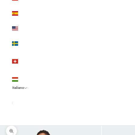
(EUR €)
Spagna
(EUR €)
Stati Uniti
(USD $)
Svezia
(SEK kr)
Svizzera
(CHF
CHF)
Ungheria
(HUF Ft)
Italiano
Lingua
Italiano
English
Español
Ingrandisci immagine