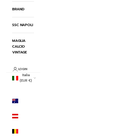
BRAND
SSC NAPOLI
MAGLIA
CALCIO
VINTAGE
LOGIN
Italia
(EUR €)
Paese/Area
geografica
Australia
(AUD $)
Austria
(EUR €)
Belgio
(EUR €)