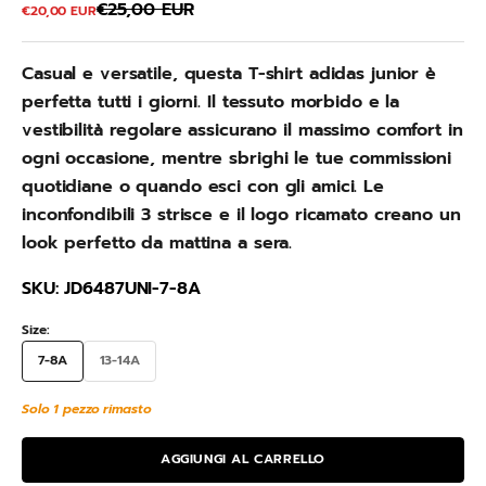
Prezzo
€25,00 EUR
Prezzo scontato
€20,00 EUR
Casual e versatile, questa T-shirt adidas junior è
perfetta tutti i giorni. Il tessuto morbido e la
vestibilità regolare assicurano il massimo comfort in
ogni occasione, mentre sbrighi le tue commissioni
quotidiane o quando esci con gli amici. Le
inconfondibili 3 strisce e il logo ricamato creano un
look perfetto da mattina a sera.
SKU: JD6487UNI-7-8A
Size:
7-8A
13-14A
Solo 1 pezzo rimasto
AGGIUNGI AL CARRELLO