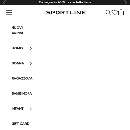
Vai al contenuto
Consegna in 48/72 ore in tutta Italia
Precedente
Suc
Menù
Cerca
Carrell
Sportline
NUOVI
ARRIVI
UOMO
DONNA
RAGAZZO/A
BAMBINO/A
INFANT
GIFT CARD