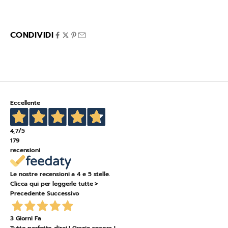
80030 Mariglianella NA
Italia
CONDIVIDI
Eccellente
4,7
/5
179
recensioni
Le nostre recensioni a 4 e 5 stelle.
Clicca qui per leggerle tutte >
Precedente
Successivo
3 Giorni Fa
Tutto perfetto direi ! Grazie ancora !