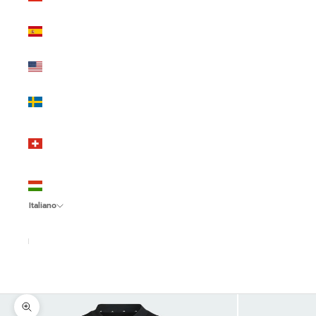
(EUR €)
Spagna
(EUR €)
Stati Uniti
(USD $)
Svezia
(SEK kr)
Svizzera
(CHF
CHF)
Ungheria
(HUF Ft)
Italiano
Lingua
Italiano
English
Español
Ingrandisci immagine