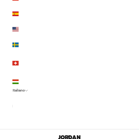
(EUR €)
Spagna
(EUR €)
Stati Uniti
(USD $)
Svezia
(SEK kr)
Svizzera
(CHF
CHF)
Ungheria
(HUF Ft)
Italiano
Lingua
Italiano
English
Español
JORDAN