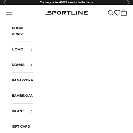
Vai al contenuto
Consegna in 48/72 ore in tutta Italia
Precedente
Suc
Menù
Cerca
Carrell
Sportline
NUOVI
ARRIVI
UOMO
DONNA
RAGAZZO/A
BAMBINO/A
INFANT
GIFT CARD