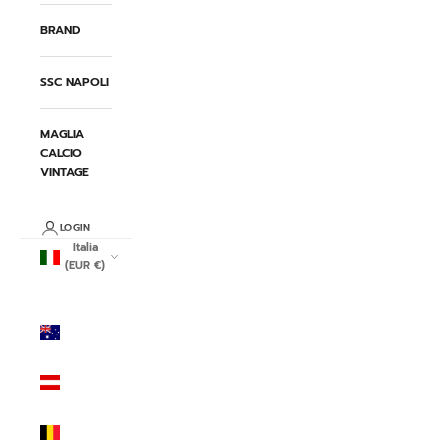
BRAND
SSC NAPOLI
MAGLIA
CALCIO
VINTAGE
LOGIN
Italia
(EUR €)
Paese/Area
geografica
Australia
(AUD $)
Austria
(EUR €)
Belgio
(EUR €)