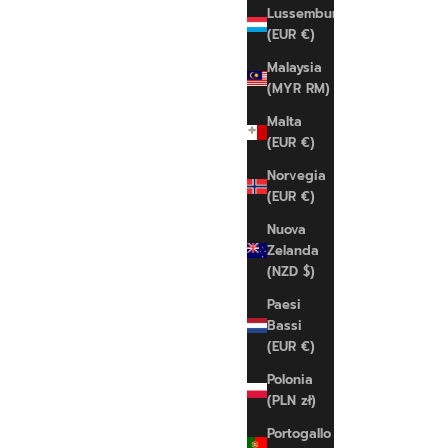
ADIDAS
Lussemburgo
Adi TS
(EUR €)
Prezzo scontato
€130,00 EUR
Malaysia
(MYR RM)
XS
S
M
L
Malta
(EUR €)
Norvegia
(EUR €)
Nuova
Zelanda
(NZD $)
Paesi
Bassi
(EUR €)
Polonia
(PLN zł)
Portogallo