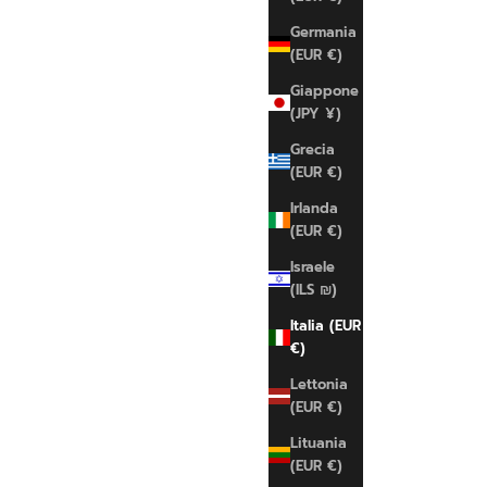
Germania
(EUR €)
Giappone
(JPY ¥)
Grecia
(EUR €)
Irlanda
(EUR €)
Israele
(ILS ₪)
Italia (EUR
€)
Lettonia
(EUR €)
Lituania
(EUR €)