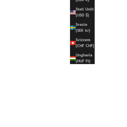
Stati Uniti
(USD $)
Svezia
(SEK kr)
Svizzera
(CHF CHF)
Ungheria
(HUF Ft)
SPRAYGROUND
Gold Weathered BackPack
Prezzo scontato
€155,00 EUR
UNI