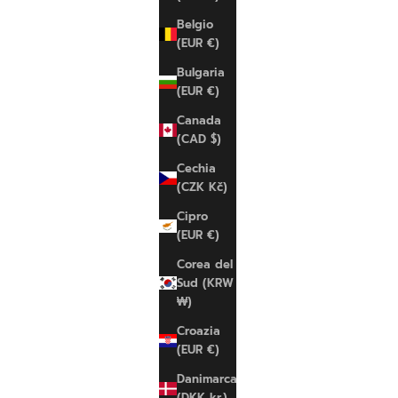
Belgio
(EUR €)
Bulgaria
(EUR €)
Canada
(CAD $)
Cechia
(CZK Kč)
Cipro
(EUR €)
Corea del
Sud (KRW
₩)
Croazia
(EUR €)
Danimarca
(DKK kr.)