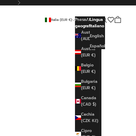
Successivo
Cerca
Carrello
Paese/Area
Lingua
Italia (EUR €)
Italiano
geografica
Italiano
Australia
English
(AUD $)
Español
Austria
(EUR €)
Belgio
(EUR €)
Bulgaria
(EUR €)
Canada
(CAD $)
Cechia
(CZK Kč)
Cipro