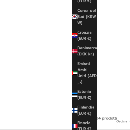
(EUR €)
Corea del
Sud (KRW
₩)
Croazia
(EUR €)
Danimarca
(DKK kr.)
Emirati
Arabi
Uniti (AED
د.إ)
Estonia
(EUR €)
Finlandia
(EUR €)
2204 prodotti
Ordina
Francia
(EUR €)