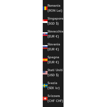
Romania
(RON Lei)
Singapore
(SGD $)
Slovacchia
(EUR €)
Slovenia
(EUR €)
Spagna
(EUR €)
Stati Uniti
(USD $)
ADIDAS
Svezia
CALVIN KL
Adi Pants
(SEK kr)
CK Brazilia
Prezzo scontato
€75,00 EUR
Prezzo scon
€25,00 EUR
Svizzera
XS
s
M
L
(CHF CHF)
M
L
XL