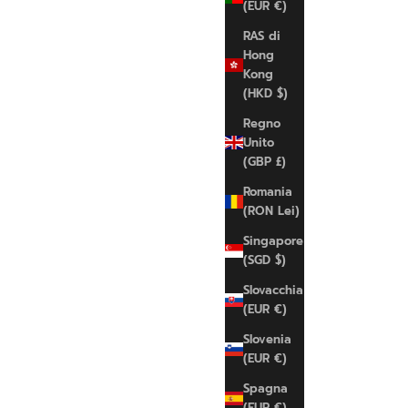
(EUR €)
LACOSTE
RAS di
Marsupio Monogram Lacoste
Hong
Prezzo scontato
€160,00 EUR
Kong
(HKD $)
UNI
Regno
Unito
(GBP £)
Romania
(RON Lei)
Singapore
(SGD $)
Slovacchia
(EUR €)
Slovenia
(EUR €)
Spagna
(EUR €)