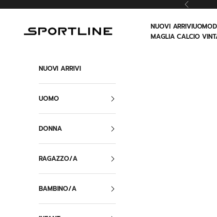
Vai al contenuto
Precedent
NUOVI ARRIVI
UOMO
Sportline
MAGLIA CALCIO VINT
NUOVI ARRIVI
UOMO
DONNA
RAGAZZO/A
BAMBINO/A