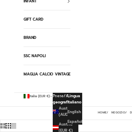
INFANT
GIFT CARD
BRAND
SSC NAPOLI
MAGLIA CALCIO VINTAGE
Paese/Area
Lingua
Italia (EUR €)
Italiano
geografica
Italiano
Australia
English
HOME
NEGOZIO
(AUD $)
Español
Austria
(EUR €)