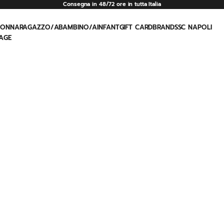
Consegna in 48/72 ore in tutta Italia
e
DONNA
RAGAZZO/A
BAMBINO/A
INFANT
GIFT CARD
BRAND
SSC NAPOLI
AGE