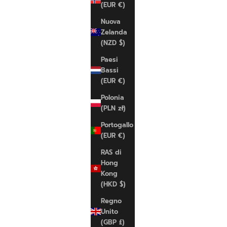
(EUR €)
Nuova
Zelanda
(NZD $)
Paesi
Bassi
(EUR €)
Polonia
SPRAYGROUND
SPRAYGRO
(PLN zł)
Sharks In Paris WTF Bubbly BackPack
Marvel Spi
BackPack
Prezzo scontato
Prezzo scon
€125,00 EUR
€135,00 EU
Portogallo
(EUR €)
UNI
UNI
RAS di
Hong
Kong
(HKD $)
Regno
Unito
(GBP £)